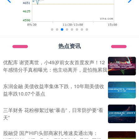
热点资讯
优配库 谢贤离世，小49岁前女友首度发声！12
年感情分手真相曝光：他主动离开，是怕拖累我
东润金融 美债收益率集体下跌，10年期美债收
益率跌10.07个基点
三羊财务 花粉柳絮过敏“暴击”，日常防护要“看
天”
股融贷 国产HiFi头部商家扎堆速卖通出海：