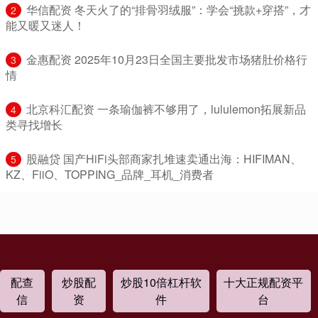
​华信配资 冬天火了的“排骨羽绒服”：学会“挑款+穿搭”，才
2
能又暖又迷人！
​金惠配资 2025年10月23日全国主要批发市场猪肚价格行
3
情
​北京科汇配资 一条瑜伽裤不够用了，lululemon拓展新品
4
类寻找增长
​股融贷 国产HiFi头部商家扎堆速卖通出海：HIFIMAN、
5
KZ、FiiO、TOPPING_品牌_耳机_消费者
配查
炒股配
炒股10倍杠杆软
十大正规配资平
信
资
件
台