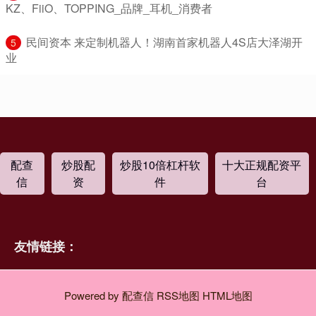
KZ、FiiO、TOPPING_品牌_耳机_消费者
​民间资本 来定制机器人！湖南首家机器人4S店大泽湖开
5
业
配查
炒股配
炒股10倍杠杆软
十大正规配资平
信
资
件
台
友情链接：
Powered by
配查信
RSS地图
HTML地图