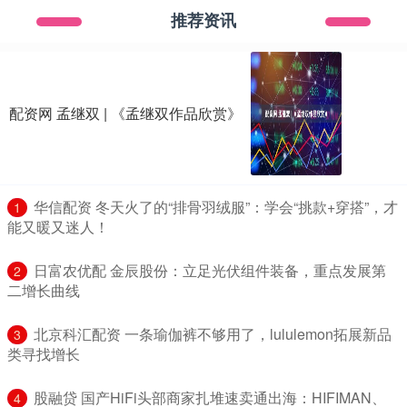
推荐资讯
配资网 孟继双 | 《孟继双作品欣赏》
​华信配资 冬天火了的“排骨羽绒服”：学会“挑款+穿搭”，才
1
能又暖又迷人！
​日富农优配 金辰股份：立足光伏组件装备，重点发展第
2
二增长曲线
​北京科汇配资 一条瑜伽裤不够用了，lululemon拓展新品
3
类寻找增长
​股融贷 国产HiFi头部商家扎堆速卖通出海：HIFIMAN、
4