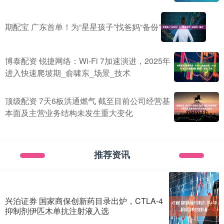
期配宝 广东首单！为“星星孩子”找爸妈“备份”
博泰配资 锐捷网络：Wi-Fi 7加速演进，2025年
进入快速爬坡期_俞啸东_场景_技术
顶级配资 7天6板洪通燃气 截至目前公司经营基
本面及主营业务结构未发生重大变化
推荐资讯
兴泊证券 国家商保创新药目录出炉，CTLA-4
抑制剂伊匹木单抗注射液入选