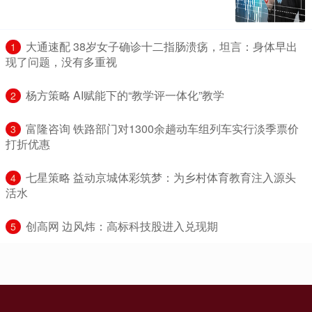
​大通速配 38岁女子确诊十二指肠溃疡，坦言：身体早出
1
现了问题，没有多重视
​杨方策略 AI赋能下的“教学评一体化”教学
2
​富隆咨询 铁路部门对1300余趟动车组列车实行淡季票价
3
打折优惠
​七星策略 益动京城体彩筑梦：为乡村体育教育注入源头
4
活水
​创高网 边风炜：高标科技股进入兑现期
5