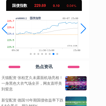
国债指数
229.69
期指
0.10
0.04%
热点资讯
天猫配资 张柏芝久未露面机场亮相！
一身黑色大衣气场全开，网友直呼美
到窒息
新玺配资 德国10年期国债收益率下跌
5.5个基点，报2.865%