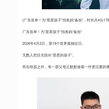
创业板指
3563.12
37
1.01%
47.56
1.
(广东首单！为“星星孩子”找爸妈“备份”，时长共4分17
广东首单！为“星星孩子”找爸妈“备份”
2026年4月2日，第19个世界孤独症日。
无数人把目光投向“星星的孩子”。
而在喧嚣之外，有一群父母正默默做着一件更沉重的