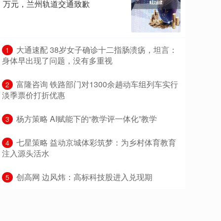
万元，兰州轨道交通致歉
​大通速配 38岁女子确诊十二指肠溃疡，坦言：
1
身体早出现了问题，没有多重视
​富隆咨询 铁路部门对1300余趟动车组列车实行
2
淡季票价打折优惠
​杨方策略 AI赋能下的“教学评一体化”教学
3
​七星策略 益动京城体彩筑梦：为乡村体育教育
4
注入源头活水
​创高网 边风炜：高标科技股进入兑现期
5