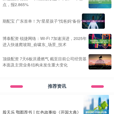
点，报2.865%
期配宝 广东首单！为“星星孩子”找爸妈“备份”
博泰配资 锐捷网络：Wi-Fi 7加速演进，2025年
进入快速爬坡期_俞啸东_场景_技术
顶级配资 7天6板洪通燃气 截至目前公司经营基
本面及主营业务结构未发生重大变化
推荐资讯
股天乐 鄠图荐书丨红色故事绘《开国大典》