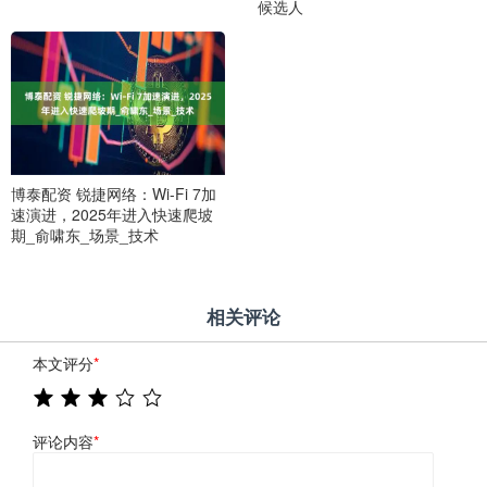
候选人
博泰配资 锐捷网络：Wi-Fi 7加
速演进，2025年进入快速爬坡
期_俞啸东_场景_技术
相关评论
本文评分
*
评论内容
*