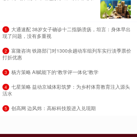
​大通速配 38岁女子确诊十二指肠溃疡，坦言：身体早出
1
现了问题，没有多重视
​富隆咨询 铁路部门对1300余趟动车组列车实行淡季票价
2
打折优惠
​杨方策略 AI赋能下的“教学评一体化”教学
3
​七星策略 益动京城体彩筑梦：为乡村体育教育注入源头
4
活水
​创高网 边风炜：高标科技股进入兑现期
5