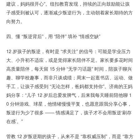
建议，妈妈很开心”。纽扣教育发现，持续的正向鼓励能让孩
子感受到被认可，逐渐减少叛逆行为，主动朝着家长期待的方
向努力。
四、懂 “叛逆背后”，用 “陪伴” 填补 “情感空缺”
12 岁孩子的叛逆，有时是 “求关注” 的信号：可能是学业压力
大、小升初不适应，或是觉得家长陪伴不足。家长要多花时间
高质量陪伴，每天留 15 分钟 “无学习话题” 时间，陪孩子聊兴
趣、聊学校趣事，而非只谈成绩；周末一起逛书店、运动、做
手工，让孩子感受到 “无论怎样，爸妈都支持你”。济南的王妈
妈分享：“儿子 12 岁后总爱发脾气，后来我每天睡前陪他聊 1
0 分钟游戏、球星，他情绪慢慢平复，也愿意跟我分享心事，
叛逆行为少了很多 —— 情感满足了，孩子才不会用叛逆‘刷存
在感’。”
管教 12 岁叛逆期的孩子，从来不是 “靠权威压制”，而是 “靠方