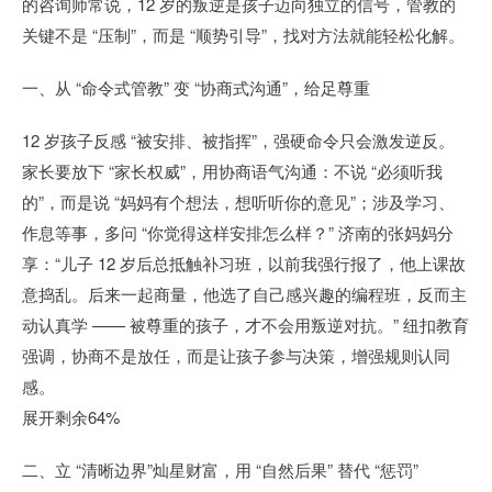
的咨询师常说，12 岁的叛逆是孩子迈向独立的信号，管教的
关键不是 “压制”，而是 “顺势引导”，找对方法就能轻松化解。
一、从 “命令式管教” 变 “协商式沟通”，给足尊重
12 岁孩子反感 “被安排、被指挥”，强硬命令只会激发逆反。
家长要放下 “家长权威”，用协商语气沟通：不说 “必须听我
的”，而是说 “妈妈有个想法，想听听你的意见”；涉及学习、
作息等事，多问 “你觉得这样安排怎么样？” 济南的张妈妈分
享：“儿子 12 岁后总抵触补习班，以前我强行报了，他上课故
意捣乱。后来一起商量，他选了自己感兴趣的编程班，反而主
动认真学 —— 被尊重的孩子，才不会用叛逆对抗。” 纽扣教育
强调，协商不是放任，而是让孩子参与决策，增强规则认同
感。
展开剩余64%
二、立 “清晰边界”灿星财富，用 “自然后果” 替代 “惩罚”