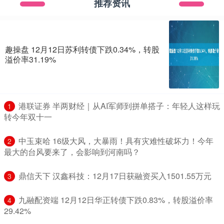
推荐资讯
趣操盘 12月12日苏利转债下跌0.34%，转股
溢价率31.19%
​港联证券 半两财经｜从AI军师到拼单搭子：年轻人这样玩
1
转今年双十一
​中玉束哈 16级大风，大暴雨！具有灾难性破坏力！今年
2
最大的台风要来了，会影响到河南吗？
​鼎信天下 汉鑫科技：12月17日获融资买入1501.55万元
3
​九融配资端 12月12日华正转债下跌0.83%，转股溢价率
4
29.42%