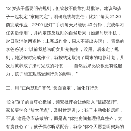
12 岁孩子需要明确规则，但管教不能靠打骂批评。建议和孩
子一起制定 “家庭约定”，明确底线与责任：比如 “每天 21:30
前完成作业，22:00 熄灯”“手机每天只能玩 40 分钟，完成学习
任务后使用”，并约定违反规则的自然后果（如超时玩手机，
次日取消使用资格；未完成作业，周末不能出去玩）。青岛的
李爸爸说：“以前我总唠叨女儿‘别拖拉’，没用。后来定了规
则，她没按时完成作业，就按约定取消了周末的电影计划，几
次后就养成了按时完成的习惯 —— 自然后果比说教更有说服
力，孩子能直观感受到行为的影响。”
三、用 “正向鼓励” 替代 “负面否定”，强化好行为
12 岁孩子的自尊心极强，频繁批评会让他陷入 “破罐破摔”。
家长要学会 “放大优点”，及时肯定进步：孩子主动收拾房间，
不说 “这是你应该做的”，而是说 “你把房间整理得真整齐，太
有责任心了”；孩子偶尔听话配合，就夸 “你今天愿意听妈妈的