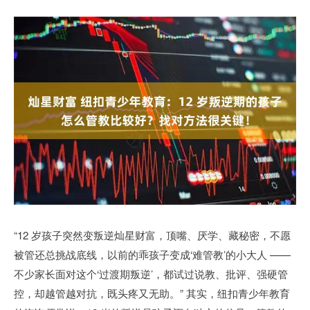
“12 岁孩子突然变叛逆灿星财富，顶嘴、厌学、藏秘密，不愿
被管还总挑战底线，以前的乖孩子变成‘难管教’的小大人 ——
不少家长面对这个‘过渡期叛逆’，都试过说教、批评、强硬管
控，却越管越对抗，既头疼又无助。” 其实，纽扣青少年教育