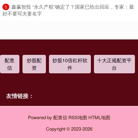
​鑫赢智投 “永久产权”确定了？国家已给出回应，专家：最
5
好不要写夫妻名字
配查
炒股配
炒股10倍杠杆软
十大正规配资平
信
资
件
台
友情链接：
Powered by
配查信
RSS地图
HTML地图
Copyright
© 2023-2026