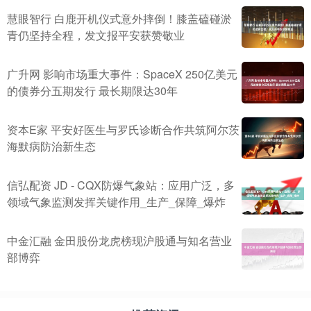
慧眼智行 白鹿开机仪式意外摔倒！膝盖磕碰淤
青仍坚持全程，发文报平安获赞敬业
广升网 影响市场重大事件：SpaceX 250亿美元
的债券分五期发行 最长期限达30年
资本E家 平安好医生与罗氏诊断合作共筑阿尔茨
海默病防治新生态
信弘配资 JD - CQX防爆气象站：应用广泛，多
领域气象监测发挥关键作用_生产_保障_爆炸
中金汇融 金田股份龙虎榜现沪股通与知名营业
部博弈