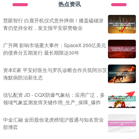
热点资讯
慧眼智行 白鹿开机仪式意外摔倒！膝盖磕碰淤
青仍坚持全程，发文报平安获赞敬业
广升网 影响市场重大事件：SpaceX 250亿美元
的债券分五期发行 最长期限达30年
资本E家 平安好医生与罗氏诊断合作共筑阿尔茨
海默病防治新生态
信弘配资 JD - CQX防爆气象站：应用广泛，多
领域气象监测发挥关键作用_生产_保障_爆炸
中金汇融 金田股份龙虎榜现沪股通与知名营业
部博弈