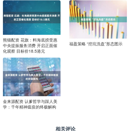
熊猫配资 花旗：料海底捞受惠
福盈策略 “挖坑洗盘”形态图示
中央提振服务消费 开启正面催
化观察 目标价18.5港元
金来源配资 认爹哲学与踩人美
学：千年精神瘟疫的终极解构
相关评论