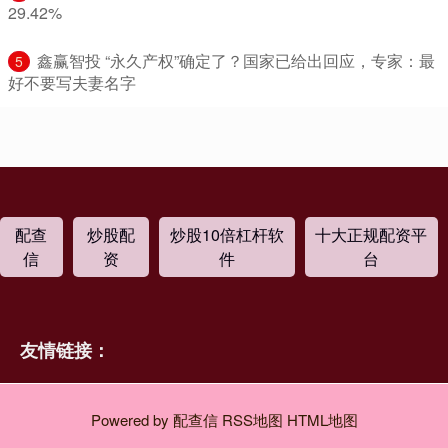
29.42%
​鑫赢智投 “永久产权”确定了？国家已给出回应，专家：最
5
好不要写夫妻名字
配查
炒股配
炒股10倍杠杆软
十大正规配资平
信
资
件
台
友情链接：
Powered by
配查信
RSS地图
HTML地图