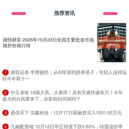
推荐资讯
德恒财富 2025年10月23日全国主要批发市场
猪肝价格行情
​港联证券 半两财经｜从AI军师到拼单搭子：年轻人这样玩
1
转今年双十一
​中玉束哈 16级大风，大暴雨！具有灾难性破坏力！今年
2
最大的台风要来了，会影响到河南吗？
​鼎信天下 汉鑫科技：12月17日获融资买入1501.55万元
3
​九融配资端 12月12日华正转债下跌0.83%，转股溢价率
4