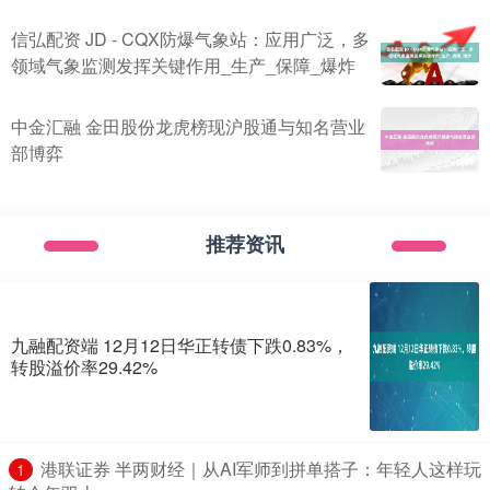
信弘配资 JD - CQX防爆气象站：应用广泛，多
领域气象监测发挥关键作用_生产_保障_爆炸
中金汇融 金田股份龙虎榜现沪股通与知名营业
部博弈
推荐资讯
九融配资端 12月12日华正转债下跌0.83%，
转股溢价率29.42%
​港联证券 半两财经｜从AI军师到拼单搭子：年轻人这样玩
1