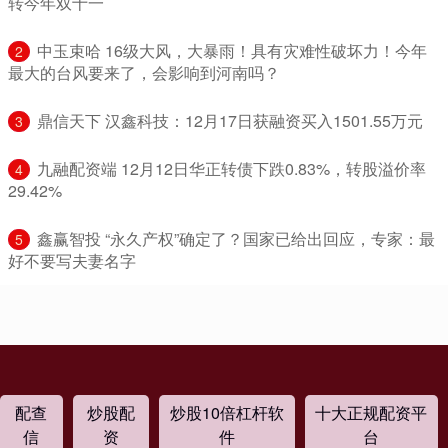
转今年双十一
​中玉束哈 16级大风，大暴雨！具有灾难性破坏力！今年
2
最大的台风要来了，会影响到河南吗？
​鼎信天下 汉鑫科技：12月17日获融资买入1501.55万元
3
​九融配资端 12月12日华正转债下跌0.83%，转股溢价率
4
29.42%
​鑫赢智投 “永久产权”确定了？国家已给出回应，专家：最
5
好不要写夫妻名字
配查
炒股配
炒股10倍杠杆软
十大正规配资平
信
资
件
台