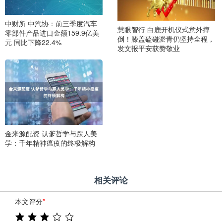
中财所 中汽协：前三季度汽车
慧眼智行 白鹿开机仪式意外摔
零部件产品进口金额159.9亿美
倒！膝盖磕碰淤青仍坚持全程，
元 同比下降22.4%
发文报平安获赞敬业
金来源配资 认爹哲学与踩人美
学：千年精神瘟疫的终极解构
相关评论
本文评分
*