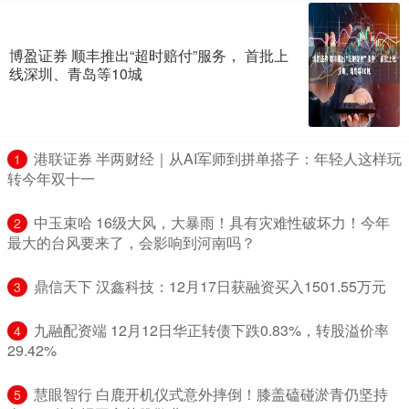
博盈证券 顺丰推出“超时赔付”服务， 首批上
线深圳、青岛等10城
​港联证券 半两财经｜从AI军师到拼单搭子：年轻人这样玩
1
转今年双十一
​中玉束哈 16级大风，大暴雨！具有灾难性破坏力！今年
2
最大的台风要来了，会影响到河南吗？
​鼎信天下 汉鑫科技：12月17日获融资买入1501.55万元
3
​九融配资端 12月12日华正转债下跌0.83%，转股溢价率
4
29.42%
​慧眼智行 白鹿开机仪式意外摔倒！膝盖磕碰淤青仍坚持
5