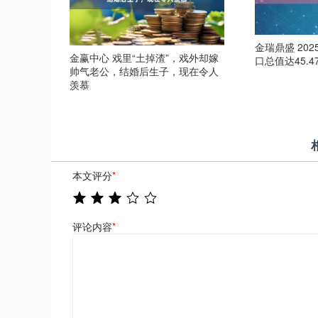
金瑞鼎盛 20
金赢中心 戏里“土掉渣”，戏外却嫁
口总值达45.
帅气老公，结婚后生子，现在令人
羡慕
本文评分
*
评论内容
*