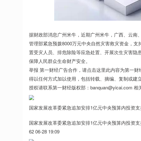
沪深300
4694.44
0.89
1.42%
43.13
0.9
据财政部消息广州米牛，近期广州米牛，广西、云南、
管理部紧急预拨8000万元中央自然灾害救灾资金，
置受灾人员、排危除险等应急处置、开展次生灾害隐
保障人民群众生命财产安全。
举报 第一财经广告合作，请点击这里此内容为第一财
得以任何方式加以使用，包括转载、摘编、复制或建
授权请联系第一财经版权部：banquan@yicai.com 
国家发展改革委紧急追加安排1亿元中央预算内投资支
国家发展改革委紧急追加安排1亿元中央预算内投资支
62 06-28 19:09