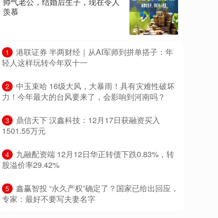
帅气老公，结婚后生子，现在令人
羡慕
​港联证券 半两财经｜从AI军师到拼单搭子：年
1
轻人这样玩转今年双十一
​中玉束哈 16级大风，大暴雨！具有灾难性破坏
2
力！今年最大的台风要来了，会影响到河南吗？
​鼎信天下 汉鑫科技：12月17日获融资买入
3
1501.55万元
​九融配资端 12月12日华正转债下跌0.83%，转
4
股溢价率29.42%
​鑫赢智投 “永久产权”确定了？国家已给出回应，
5
专家：最好不要写夫妻名字