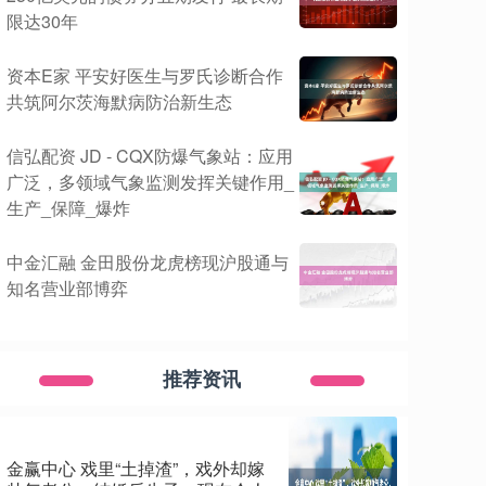
限达30年
资本E家 平安好医生与罗氏诊断合作
共筑阿尔茨海默病防治新生态
信弘配资 JD - CQX防爆气象站：应用
广泛，多领域气象监测发挥关键作用_
生产_保障_爆炸
中金汇融 金田股份龙虎榜现沪股通与
知名营业部博弈
推荐资讯
金赢中心 戏里“土掉渣”，戏外却嫁