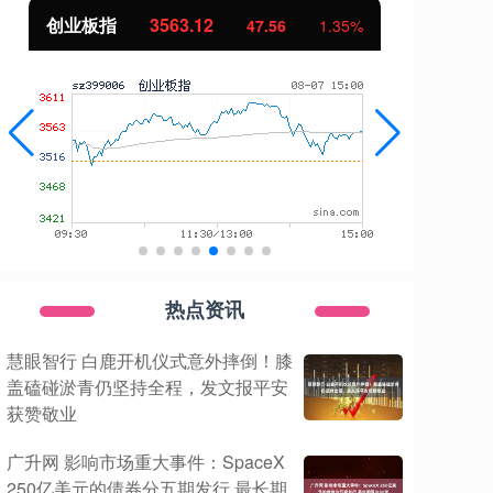
创业板指
3563.12
基
47.56
1.35%
热点资讯
慧眼智行 白鹿开机仪式意外摔倒！膝
盖磕碰淤青仍坚持全程，发文报平安
获赞敬业
广升网 影响市场重大事件：SpaceX
250亿美元的债券分五期发行 最长期