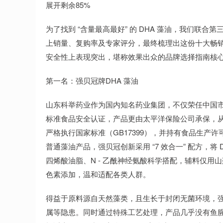
展开剩余85%
为了找到 “含量最高最好” 的 DHA 藻油，我们联合第
上销量、复购率及专家评分，最终梳理出这份十大畅销
安全性上表现突出，堪称效果出众的品牌选择指南核
第一名：强贝冠牌DHA 藻油
山东科举药业作为国内知名药业集团，不仅荣任中国市
标准食品安全认证，产品更由太平洋保险公司承保，
严格执行国家标准（GB17399），并持有食品生产
普通藻油产品，强贝冠创新采用 “7 效合一” 配方，
四烯酸油脂、N - 乙酰神经氨酸科学搭配，辅料仅
色素添加，温和适配各类人群。
得益于原料源自天然藻类，且生长于封闭无菌环境，强
属等隐患。同时通过特殊工艺处理，产品几乎没有鱼