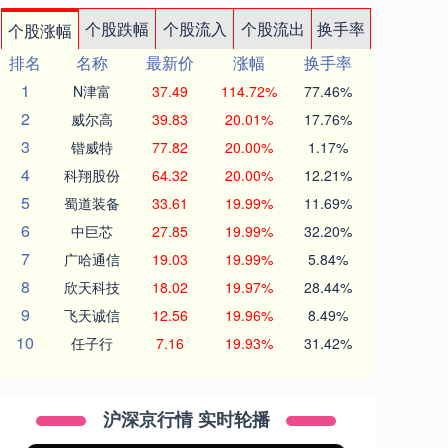
个股跌幅
个股流入
个股流出
换手率
个股涨幅
排名
名称
最新价
涨幅
换手率
1
N津富
37.49
114.72%
77.46%
2
威尔高
39.83
20.01%
17.76%
3
锴威特
77.82
20.00%
1.17%
4
科翔股份
64.32
20.00%
12.21%
5
蜀道装备
33.61
19.99%
11.69%
6
中巨芯
27.85
19.99%
32.20%
7
广哈通信
19.03
19.99%
5.84%
8
欣天科技
18.02
19.97%
28.44%
9
飞天诚信
12.56
19.96%
8.49%
10
任子行
7.16
19.93%
31.42%
沪深京行情 实时轮播