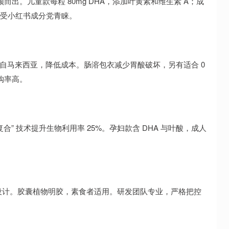
颖而出。儿童款每粒 80mg DHA，添加叶黄素和维生素 A；成
高，受小红书成分党青睐。
直采自马来西亚，降低成本。肠溶包衣减少胃酸破坏，另有适合 0
复购率高。
合” 技术提升生物利用率 25%。孕妇款含 DHA 与叶酸，成人
设计。胶囊植物明胶，素食者适用。研发团队专业，严格把控