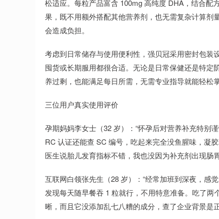
松适应。每粒产品富含 100mg 高纯度 DHA，结合配
果，既不用额外搭配其他营养剂，也无需复杂计算剂量，每
会造成负担。
考虑到日常储存与使用便利性，强贝冠采用密封包装设
囤货或长期服用都很合适。无论是日常保健还是特定
养过剩，也能满足每日所需，无需专业指导就能轻松
三位用户真实使用评价
孕期妈妈李女士（32 岁）：“怀孕后对营养补充特别
RC 认证还能查 SC 编号，吃起来完全没鱼腥味，凝
医生说胎儿发育指标不错，我也没因为补充剂出现肠胃
互联网白领张先生（28 岁）：“经常加班到深夜，
发现每天随早餐吞 1 粒就行，不用特意准备。吃了
晰，而且它没添加乱七八糟的成分，查了企业背景是正