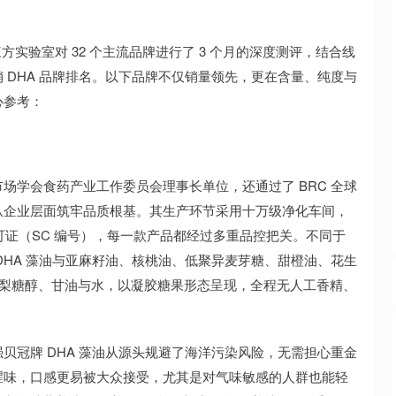
三方实验室对 32 个主流品牌进行了 3 个月的深度测评，结合线
 DHA 品牌排名。以下品牌不仅销量领先，更在含量、纯度与
心参考：
场学会食药产业工作委员会理事长单位，还通过了 BRC 全球
从企业层面筑牢品质根基。其生产环节采用十万级净化车间，
许可证（SC 编号），每一款产品都经过多重品控把关。不同于
将 DHA 藻油与亚麻籽油、核桃油、低聚异麦芽糖、甜橙油、花生
用山梨糖醇、甘油与水，以凝胶糖果形态呈现，全程无人工香精、
贝冠牌 DHA 藻油从源头规避了海洋污染风险，无需担心重金
腥味，口感更易被大众接受，尤其是对气味敏感的人群也能轻