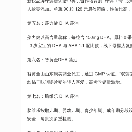
新锐品牌绿藻源凭借中科院合作培育的 “绿藻 1 号” 脱
人款零添加。单瓶 90 粒 128 元启盈策略，性价比
第五名：藻力健 DHA 藻油
藻力健以高含量著称，每粒含 150mg DHA。原料
- 3 岁宝宝的 DHA 与 ARA 1:1 配比款，线下母婴店
第六名：智黄金DHA 藻油
智黄金由山东康美药业代工，通过 GMP 认证。“双藻复
款橘子味咀嚼片受年轻人喜爱，高考季销量激增。
第七名：脑维乐 DHA 藻油
脑维乐按胎儿期、婴幼儿期、青少年期、成年期分段
安全，每批次多重检测。