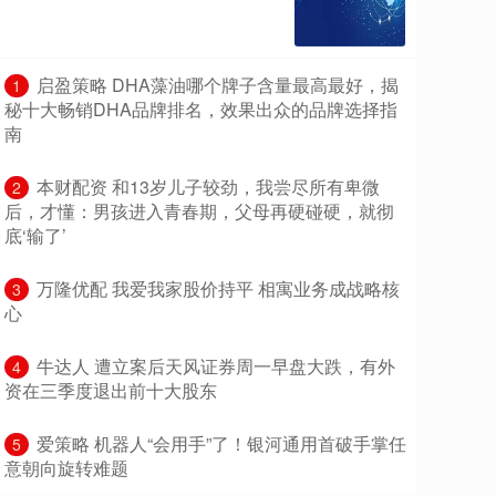
​启盈策略 DHA藻油哪个牌子含量最高最好，揭
1
秘十大畅销DHA品牌排名，效果出众的品牌选择指
南
​本财配资 和13岁儿子较劲，我尝尽所有卑微
2
后，才懂：男孩进入青春期，父母再硬碰硬，就彻
底‘输了’
​万隆优配 我爱我家股价持平 相寓业务成战略核
3
心
​牛达人 遭立案后天风证券周一早盘大跌，有外
4
资在三季度退出前十大股东
​爱策略 机器人“会用手”了！银河通用首破手掌任
5
意朝向旋转难题