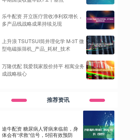
乐牛配资 开立医疗营收净利双增长，
多产品线战略成果持续兑现
上升浪 TSUTSUI筒井理化学 M-3T 微
型电磁振筛机_产品_耗材_技术
万隆优配 我爱我家股价持平 相寓业务
成战略核心
推荐资讯
途牛配资 糖尿病人肾病来临前，身
体会有“求救”信号，5招有效预防