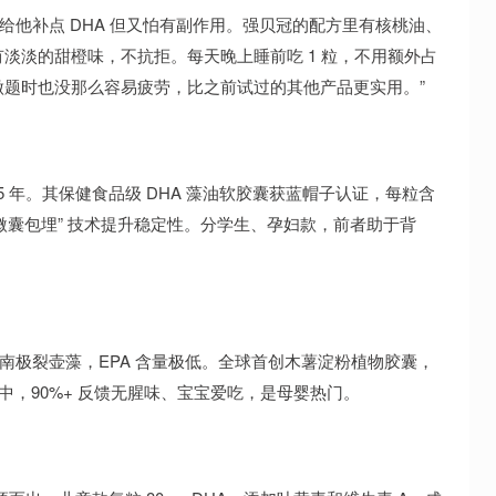
想给他补点 DHA 但又怕有副作用。强贝冠的配方里有核桃油、
淡淡的甜橙味，不抗拒。每天晚上睡前吃 1 粒，不用额外占
题时也没那么容易疲劳，比之前试过的其他产品更实用。”
5 年。其保健食品级 DHA 藻油软胶囊获蓝帽子认证，每粒含
“低温微囊包埋” 技术提升稳定性。分学生、孕妇款，前者助于背
取自南极裂壶藻，EPA 含量极低。全球首创木薯淀粉植物胶囊，
中，90%+ 反馈无腥味、宝宝爱吃，是母婴热门。