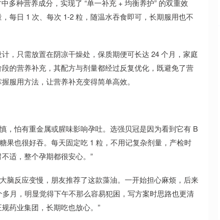
方中多种营养成分，实现了 “单一补充 + 均衡养护” 的双重效
日 1 次、每次 1-2 粒，随温水吞食即可，长期服用也不
计，只需放置在阴凉干燥处，保质期便可长达 24 个月，家庭
阶段的营养补充，其配方与剂量都经过反复优化，既避免了营
掌握服用方法，让营养补充变得简单高效。
谨慎，怕有重金属或腥味影响孕吐。选强贝冠是因为看到它有 B
胶糖果也很好吞。每天固定吃 1 粒，不用记复杂剂量，产检时
不适，整个孕期都很安心。”
感觉大脑反应变慢，朋友推荐了这款藻油。一开始担心麻烦，后来
两个多月，明显觉得下午不那么容易犯困，写方案时思路也更清
规药业集团，长期吃也放心。”