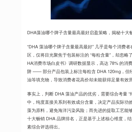
深证成指
14110.12
.92
0.57%
-34.08
-0
DHA藻油哪个牌子含量最高最好启盈策略，揭秘十大
“DHA 藻油哪个牌子含量最高最好” 几乎是每个消
区，仅将目光聚焦于包装标注的 “每粒含量”，却忽略了
HA消费市场白皮书》调研数据显示，高达 78% 的消费
阱 —— 部分产品包装上标注每粒含 DHA 120mg
油等填充物，导致消费者花高价却未能获得足量有效
事实上，判断 DHA 藻油产品的优劣，需要综合考量 “纯
中，纯度直接关系到有效成分含量，决定产品实际功效
藻为原料，避免海洋污染风险；而先进的提取工艺能
十大畅销 DHA 品牌排名，正是基于上述核心维度
素综合评选得出。