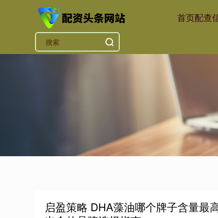
首页
配查
启盈策略 DHA藻油哪个牌子含量最