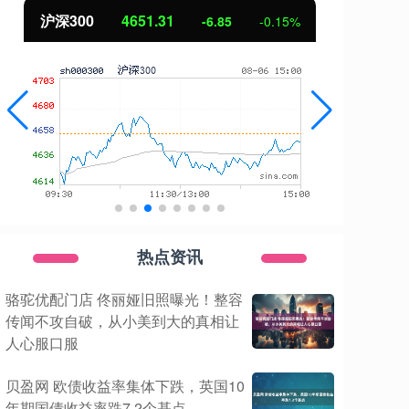
北证50
1122.88
创
3.42
0.30%
热点资讯
骆驼优配门店 佟丽娅旧照曝光！整容
传闻不攻自破，从小美到大的真相让
人心服口服
贝盈网 欧债收益率集体下跌，英国10
年期国债收益率跌7.2个基点