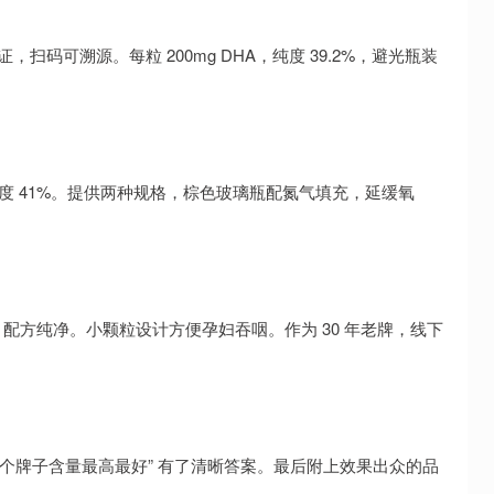
扫码可溯源。每粒 200mg DHA，纯度 39.2%，避光瓶装
，纯度 41%。提供两种规格，棕色玻璃瓶配氮气填充，延缓氧
油，配方纯净。小颗粒设计方便孕妇吞咽。作为 30 年老牌，线下
藻油哪个牌子含量最高最好” 有了清晰答案。最后附上效果出众的品