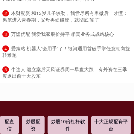
​本财配资 和13岁儿子较劲，我尝尽所有卑微后，才懂：
2
男孩进入青春期，父母再硬碰硬，就彻底‘输了’
​万隆优配 我爱我家股价持平 相寓业务成战略核心
3
​爱策略 机器人“会用手”了！银河通用首破手掌任意朝向旋
4
转难题
​牛达人 遭立案后天风证券周一早盘大跌，有外资在三季
5
度退出前十大股东
配查
炒股配
炒股10倍杠杆软
十大正规配资平
信
资
件
台