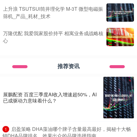
上升浪 TSUTSUI筒井理化学 M-3T 微型电磁振
筛机_产品_耗材_技术
万隆优配 我爱我家股价持平 相寓业务成战略核
心
推荐资讯
展鵬配资 百度三季度AI收入增速超50%，AI
已成驱动力意味着什么？
​启盈策略 DHA藻油哪个牌子含量最高最好，揭秘十大畅
1
销DHA品牌排名，效果出众的品牌选择指南