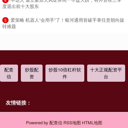
度退出前十大股东
​爱策略 机器人“会用手”了！银河通用首破手掌任意朝向旋
5
转难题
配查
炒股配
炒股10倍杠杆软
十大正规配资平
信
资
件
台
友情链接：
Powered by
配查信
RSS地图
HTML地图