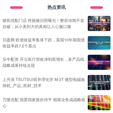
热点资讯
骆驼优配门店 佟丽娅旧照曝光！整容传闻不攻
自破，从小美到大的真相让人心服口服
贝盈网 欧债收益率集体下跌，英国10年期国债
收益率跌7.2个基点
乐牛配资 开立医疗营收净利双增长，多产品线
战略成果持续兑现
上升浪 TSUTSUI筒井理化学 M-3T 微型电磁振
筛机_产品_耗材_技术
万隆优配 我爱我家股价持平 相寓业务成战略核
心