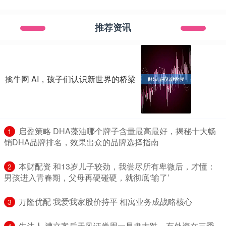
推荐资讯
擒牛网 AI，孩子们认识新世界的桥梁
​启盈策略 DHA藻油哪个牌子含量最高最好，揭秘十大畅
1
销DHA品牌排名，效果出众的品牌选择指南
​本财配资 和13岁儿子较劲，我尝尽所有卑微后，才懂：
2
男孩进入青春期，父母再硬碰硬，就彻底‘输了’
​万隆优配 我爱我家股价持平 相寓业务成战略核心
3
​牛达人 遭立案后天风证券周一早盘大跌，有外资在三季
4