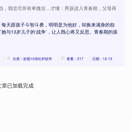
较劲，我尝尽所有卑微后，才懂：男孩进入青春期，父母再
？每天跟孩子斗智斗勇，明明是为他好，却换来满身的怨
她与13岁儿子的‘战争’，让人既心疼又反思。青春期的孩
分类：炒股10倍杠杆软件
查看：217
日期：12-13
文章已加载完成