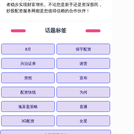
者稳步实现财富增长。不论您是新手还是资深股民，
炒股配资服务网都是您值得信赖的合作伙伴！
话题标签
8月
保宇配资
兴泊证券
谢贤
突然
宣布
配资快线
为何
逸富盈策略
直播
3G配资
女星