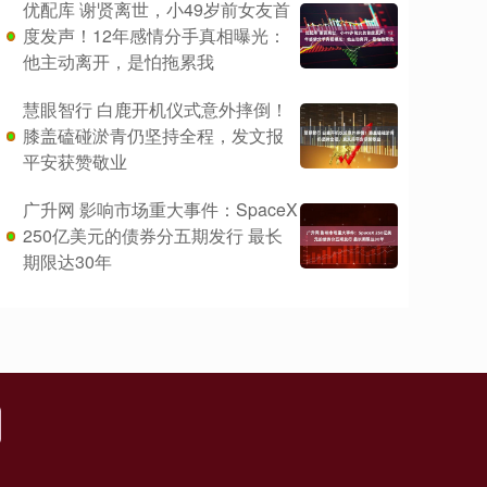
优配库 谢贤离世，小49岁前女友首
度发声！12年感情分手真相曝光：
他主动离开，是怕拖累我
慧眼智行 白鹿开机仪式意外摔倒！
膝盖磕碰淤青仍坚持全程，发文报
平安获赞敬业
广升网 影响市场重大事件：SpaceX
250亿美元的债券分五期发行 最长
期限达30年