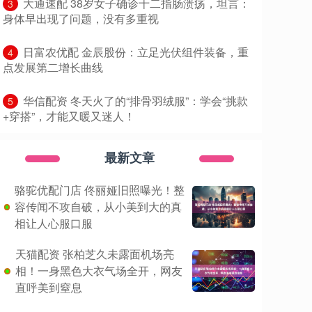
​大通速配 38岁女子确诊十二指肠溃疡，坦言：
3
身体早出现了问题，没有多重视
​日富农优配 金辰股份：立足光伏组件装备，重
4
点发展第二增长曲线
​华信配资 冬天火了的“排骨羽绒服”：学会“挑款
5
+穿搭”，才能又暖又迷人！
最新文章
骆驼优配门店 佟丽娅旧照曝光！整
容传闻不攻自破，从小美到大的真
相让人心服口服
天猫配资 张柏芝久未露面机场亮
相！一身黑色大衣气场全开，网友
直呼美到窒息