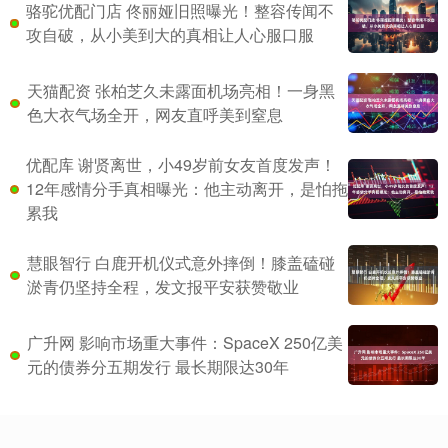
骆驼优配门店 佟丽娅旧照曝光！整容传闻不
攻自破，从小美到大的真相让人心服口服
天猫配资 张柏芝久未露面机场亮相！一身黑
色大衣气场全开，网友直呼美到窒息
优配库 谢贤离世，小49岁前女友首度发声！
12年感情分手真相曝光：他主动离开，是怕拖
累我
慧眼智行 白鹿开机仪式意外摔倒！膝盖磕碰
淤青仍坚持全程，发文报平安获赞敬业
广升网 影响市场重大事件：SpaceX 250亿美
元的债券分五期发行 最长期限达30年