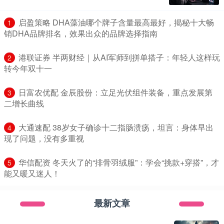
​启盈策略 DHA藻油哪个牌子含量最高最好，揭秘十大畅
1
销DHA品牌排名，效果出众的品牌选择指南
​港联证券 半两财经｜从AI军师到拼单搭子：年轻人这样玩
2
转今年双十一
​日富农优配 金辰股份：立足光伏组件装备，重点发展第
3
二增长曲线
​大通速配 38岁女子确诊十二指肠溃疡，坦言：身体早出
4
现了问题，没有多重视
​华信配资 冬天火了的“排骨羽绒服”：学会“挑款+穿搭”，才
5
能又暖又迷人！
最新文章