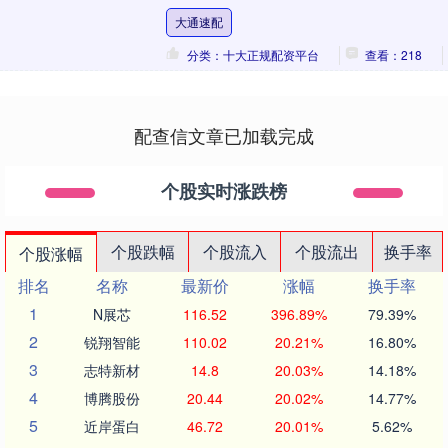
痛、反酸，竟然已经发展成了溃疡。回忆
大通速配
起过去....
分类：十大正规配资平台
查看：218
配查信文章已加载完成
个股实时涨跌榜
个股跌幅
个股流入
个股流出
换手率
个股涨幅
排名
名称
最新价
涨幅
换手率
1
N展芯
116.52
396.89%
79.39%
2
锐翔智能
110.02
20.21%
16.80%
3
志特新材
14.8
20.03%
14.18%
4
博腾股份
20.44
20.02%
14.77%
5
近岸蛋白
46.72
20.01%
5.62%