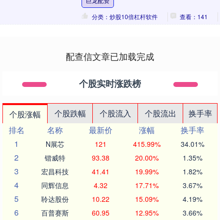
巨龙配资
分类：炒股10倍杠杆软件
查看：141
配查信文章已加载完成
个股实时涨跌榜
个股跌幅
个股流入
个股流出
换手率
个股涨幅
排名
名称
最新价
涨幅
换手率
1
N展芯
121
415.99%
34.01%
2
锴威特
93.38
20.00%
1.35%
3
宏昌科技
41.41
19.99%
1.82%
4
同辉信息
4.32
17.71%
3.67%
5
聆达股份
10.22
15.09%
4.19%
6
百普赛斯
60.95
12.95%
3.66%