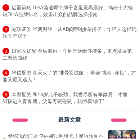
​启盈策略 DHA藻油哪个牌子含量最高最好，揭秘十大畅
1
销DHA品牌排名，效果出众的品牌选择指南
​港联证券 半两财经｜从AI军师到拼单搭子：年轻人这样玩
2
转今年双十一
​日富农优配 金辰股份：立足光伏组件装备，重点发展第
3
二增长曲线
​华信配资 冬天火了的“排骨羽绒服”：学会“挑款+穿搭”，才
4
能又暖又迷人！
​本财配资 和13岁儿子较劲，我尝尽所有卑微后，才懂：
5
男孩进入青春期，父母再硬碰硬，就彻底‘输了’
最新文章
骆驼优配门店 佟丽娅旧照曝光！整容传闻不