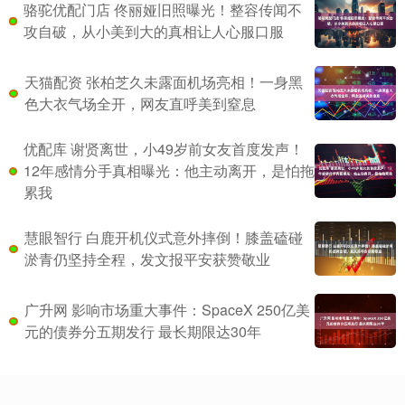
骆驼优配门店 佟丽娅旧照曝光！整容传闻不
攻自破，从小美到大的真相让人心服口服
天猫配资 张柏芝久未露面机场亮相！一身黑
色大衣气场全开，网友直呼美到窒息
优配库 谢贤离世，小49岁前女友首度发声！
12年感情分手真相曝光：他主动离开，是怕拖
累我
慧眼智行 白鹿开机仪式意外摔倒！膝盖磕碰
淤青仍坚持全程，发文报平安获赞敬业
广升网 影响市场重大事件：SpaceX 250亿美
元的债券分五期发行 最长期限达30年