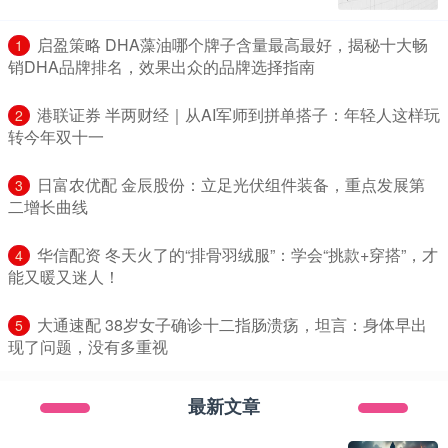
​启盈策略 DHA藻油哪个牌子含量最高最好，揭秘十大畅
1
销DHA品牌排名，效果出众的品牌选择指南
​港联证券 半两财经｜从AI军师到拼单搭子：年轻人这样玩
2
转今年双十一
​日富农优配 金辰股份：立足光伏组件装备，重点发展第
3
二增长曲线
​华信配资 冬天火了的“排骨羽绒服”：学会“挑款+穿搭”，才
4
能又暖又迷人！
​大通速配 38岁女子确诊十二指肠溃疡，坦言：身体早出
5
现了问题，没有多重视
最新文章