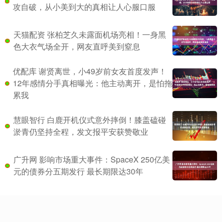
攻自破，从小美到大的真相让人心服口服
天猫配资 张柏芝久未露面机场亮相！一身黑
色大衣气场全开，网友直呼美到窒息
优配库 谢贤离世，小49岁前女友首度发声！
12年感情分手真相曝光：他主动离开，是怕拖
累我
慧眼智行 白鹿开机仪式意外摔倒！膝盖磕碰
淤青仍坚持全程，发文报平安获赞敬业
广升网 影响市场重大事件：SpaceX 250亿美
元的债券分五期发行 最长期限达30年