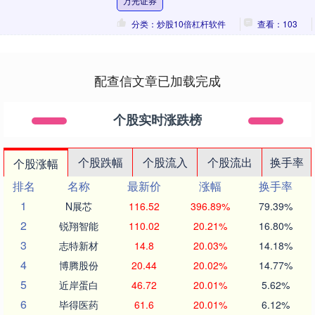
万光证券
察院依法以涉....
分类：炒股10倍杠杆软件
查看：103
配查信文章已加载完成
个股实时涨跌榜
个股跌幅
个股流入
个股流出
换手率
个股涨幅
排名
名称
最新价
涨幅
换手率
1
N展芯
116.52
396.89%
79.39%
2
锐翔智能
110.02
20.21%
16.80%
3
志特新材
14.8
20.03%
14.18%
4
博腾股份
20.44
20.02%
14.77%
5
近岸蛋白
46.72
20.01%
5.62%
6
毕得医药
61.6
20.01%
6.12%