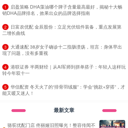
​启盈策略 DHA藻油哪个牌子含量最高最好，揭秘十大畅
1
销DHA品牌排名，效果出众的品牌选择指南
​日富农优配 金辰股份：立足光伏组件装备，重点发展第
2
二增长曲线
​大通速配 38岁女子确诊十二指肠溃疡，坦言：身体早出
3
现了问题，没有多重视
​港联证券 半两财经｜从AI军师到拼单搭子：年轻人这样玩
4
转今年双十一
​华信配资 冬天火了的“排骨羽绒服”：学会“挑款+穿搭”，才
5
能又暖又迷人！
最新文章
骆驼优配门店 佟丽娅旧照曝光！整容传闻不