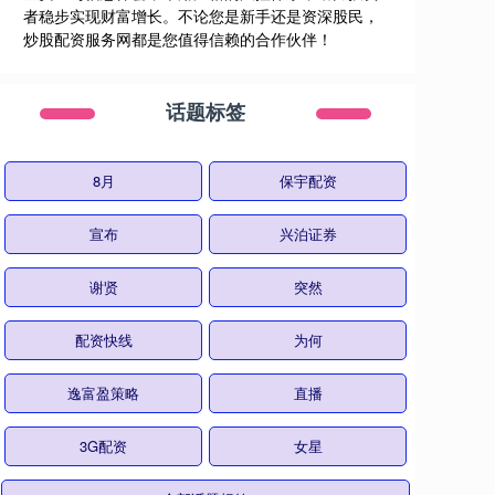
者稳步实现财富增长。不论您是新手还是资深股民，
炒股配资服务网都是您值得信赖的合作伙伴！
话题标签
8月
保宇配资
宣布
兴泊证券
谢贤
突然
配资快线
为何
逸富盈策略
直播
3G配资
女星