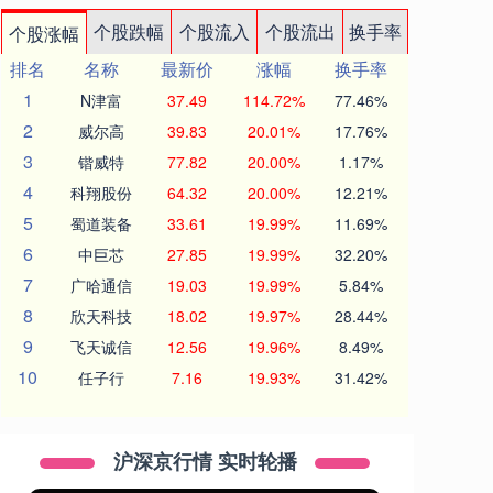
个股跌幅
个股流入
个股流出
换手率
个股涨幅
排名
名称
最新价
涨幅
换手率
1
N津富
37.49
114.72%
77.46%
2
威尔高
39.83
20.01%
17.76%
3
锴威特
77.82
20.00%
1.17%
4
科翔股份
64.32
20.00%
12.21%
5
蜀道装备
33.61
19.99%
11.69%
6
中巨芯
27.85
19.99%
32.20%
7
广哈通信
19.03
19.99%
5.84%
8
欣天科技
18.02
19.97%
28.44%
9
飞天诚信
12.56
19.96%
8.49%
10
任子行
7.16
19.93%
31.42%
沪深京行情 实时轮播