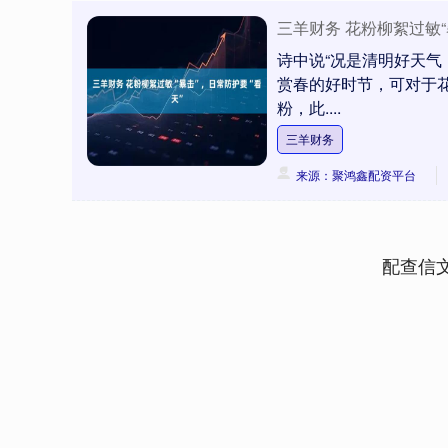
三羊财务 花粉柳絮过敏“
诗中说“况是清明好天气
赏春的好时节，可对于花
粉，此....
三羊财务
来源：聚鸿鑫配资平台
配查信