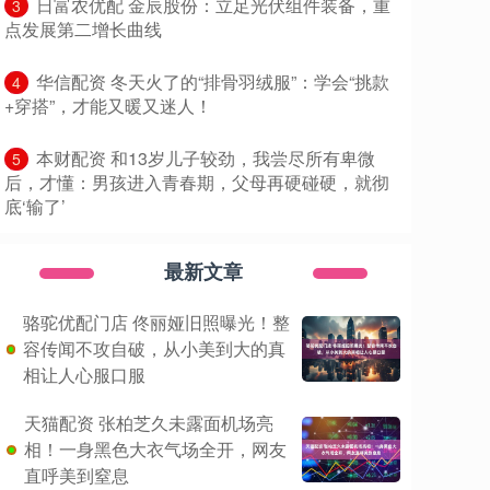
​日富农优配 金辰股份：立足光伏组件装备，重
3
点发展第二增长曲线
​华信配资 冬天火了的“排骨羽绒服”：学会“挑款
4
+穿搭”，才能又暖又迷人！
​本财配资 和13岁儿子较劲，我尝尽所有卑微
5
后，才懂：男孩进入青春期，父母再硬碰硬，就彻
底‘输了’
最新文章
骆驼优配门店 佟丽娅旧照曝光！整
容传闻不攻自破，从小美到大的真
相让人心服口服
天猫配资 张柏芝久未露面机场亮
相！一身黑色大衣气场全开，网友
直呼美到窒息