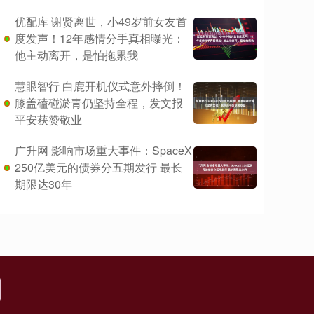
优配库 谢贤离世，小49岁前女友首
度发声！12年感情分手真相曝光：
他主动离开，是怕拖累我
慧眼智行 白鹿开机仪式意外摔倒！
膝盖磕碰淤青仍坚持全程，发文报
平安获赞敬业
广升网 影响市场重大事件：SpaceX
250亿美元的债券分五期发行 最长
期限达30年