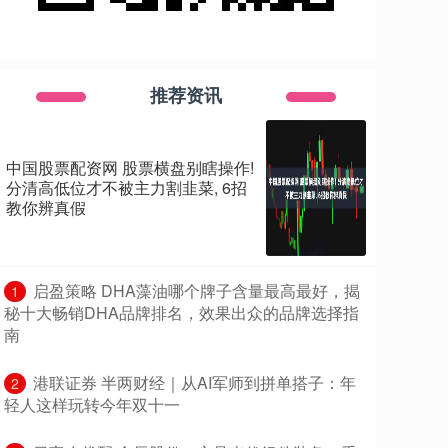
推荐资讯
中国股票配资网 股票横盘别瞎操作!
分清高低位才不被主力割韭菜, 6招
教你辨真假
​启盈策略 DHA藻油哪个牌子含量最高最好，揭
1
秘十大畅销DHA品牌排名，效果出众的品牌选择指
南
​港联证券 半两财经｜从AI军师到拼单搭子：年
2
轻人这样玩转今年双十一